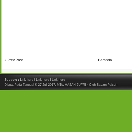
« Prev Post
Beranda
Support :
Link here
|
Link here
|
Link here
Dibuat Pada Tanggal © 27 Juli 2017.
MTs. HASAN JUFRI
- Oleh SaLam Palsuh