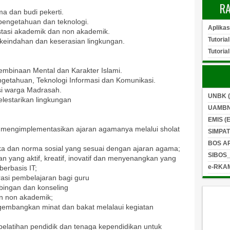
R
a dan budi pekerti.
pengetahuan dan teknologi.
Aplika
stasi akademik dan non akademik.
Tutorial
 keindahan dan kesera
s
ian lingkungan.
Tutoria
mbinaan Mental dan Karakter
Islami
.
ngetahuan,
Teknologi Informasi dan Komunikasi.
asi warga Madrasah.
UNBK (
lestarikan lingkungan
UAMBN
EMIS (
 mengimplementasikan ajaran agamanya melalui sholat
SIMPAT
BOS A
ika dan norma sosial yang sesuai dengan ajaran agama
;
SIBOS
 yang aktif, kreatif,
inovatif
dan menyenangkan yang
e-RKAM
berbasis IT;
rasi pembelajaran bagi guru
bingan dan konseling
an
non akademik
;
gembangkan minat dan bakat melalaui kegiatan
 pelatihan pendidik dan tenaga kependidikan untuk