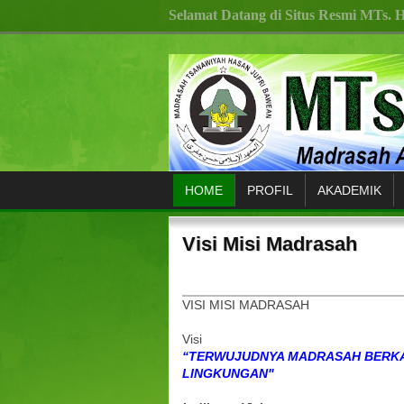
Selamat Datang di Situs Resmi MTs. H
HOME
PROFIL
AKADEMIK
Visi Misi Madrasah
VISI MISI MADRASAH
Visi
“TERWUJUDNYA MADRASAH BERKA
LINGKUNGAN"