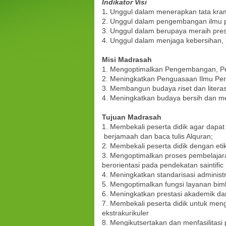
Indikator Visi
1
.
Unggul dalam menerapkan tata kram
2. Unggul dalam
pengembangan
ilmu 
3. Unggul dalam berupaya meraih pre
4. Unggul dalam menjaga kebersihan,
Misi Madrasah
1. Mengoptimalkan Pengembangan, Pe
2. Meningkatkan Penguasaan
Ilmu Pe
3. Membangun budaya
riset dan
liter
4. Me
ningkatkan
budaya
bersih dan
me
Tujuan Madrasah
1. Membekali
peserta didik
agar dapat
berjamaah dan baca tulis Alquran
;
2. Membekali peserta didik dengan et
3. Mengoptimalkan proses pembelajaran
berorientasi pada pendekatan saintific 
4. Meningkatkan standarisasi administ
5. Mengoptimalkan fungsi layanan bim
6. Meningkatkan prestasi akademik d
7. Membekali peserta didik untuk men
ekstrakurikuler
8. Mengikutsertakan dan menfasilitasi