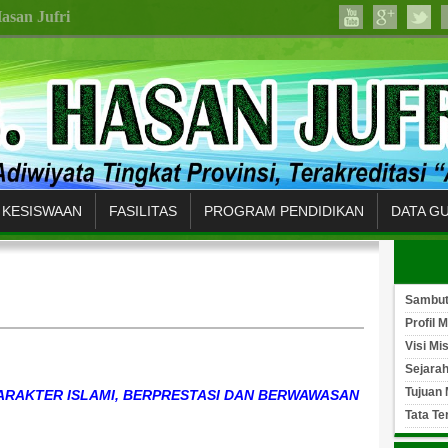
asan Jufri
KESISWAAN
FASILITAS
PROGRAM PENDIDIKAN
DATA G
Sambu
Profil 
Visi Mi
Sejara
Tujuan
RAKTER ISLAMI, BERPRESTASI DAN BERWAWASAN
Tata Te