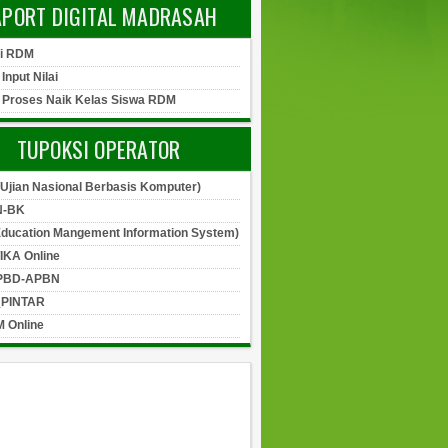
APORT DIGITAL MADRASAH
si RDM
 Input Nilai
l Proses Naik Kelas Siswa RDM
TUPOKSI OPERATOR
Ujian Nasional Berbasis Komputer)
-BK
Education Mangement Information System)
IKA Online
PBD-APBN
_PINTAR
 Online