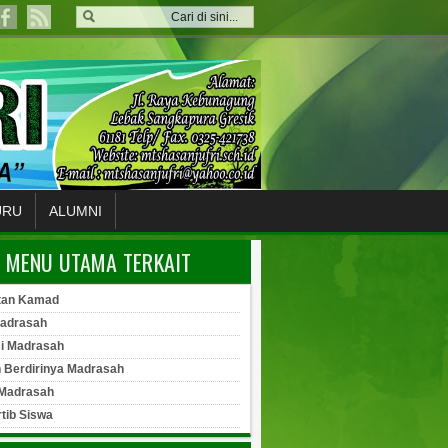
URU
ALUMNI
MENU UTAMA TERKAIT
tan Kamad
Madrasah
si Madrasah
h Berdirinya Madrasah
 Madrasah
rtib Siswa