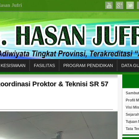
asan Jufri
KESISWAAN
FASILITAS
PROGRAM PENDIDIKAN
DATA G
koordinasi Proktor & Teknisi SR 57
Sambu
Profil 
Visi Mi
Sejara
Tujuan
Tata Te