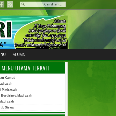
URU
ALUMNI
MENU UTAMA TERKAIT
tan Kamad
Madrasah
si Madrasah
h Berdirinya Madrasah
 Madrasah
rtib Siswa