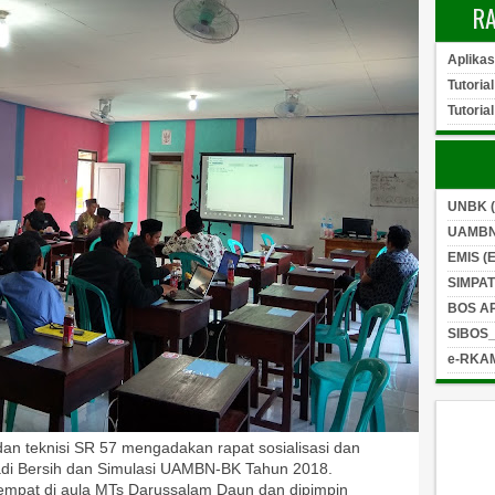
R
Aplika
Tutorial
Tutoria
UNBK (
UAMBN
EMIS (
SIMPAT
BOS A
SIBOS
e-RKAM
dan teknisi SR 57 mengadakan rapat sosialisasi dan
adi Bersih dan Simulasi UAMBN-BK Tahun 2018.
tempat di aula MTs Darussalam Daun dan dipimpin