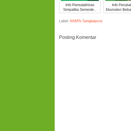
Info Pemutakhiran
Info Perub
Simpatika Semeste...
Ekuivalen Beban
Label:
KKMTs Sangkapura
Posting Komentar