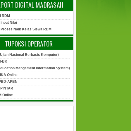
APORT DIGITAL MADRASAH
si RDM
 Input Nilai
l Proses Naik Kelas Siswa RDM
TUPOKSI OPERATOR
Ujian Nasional Berbasis Komputer)
-BK
Education Mangement Information System)
IKA Online
PBD-APBN
_PINTAR
 Online